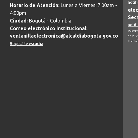
notif
Horario de Atención:
Lunes a Viernes: 7:00am -
elec
4:00pm
Secr
Ciudad:
Bogotá - Colombia
notif
Correo electrónico institucional:
IMPORTA
ventanillaelectronica@alcaldiabogota.gov.co
de la S
mensaj
Bogotá te escucha