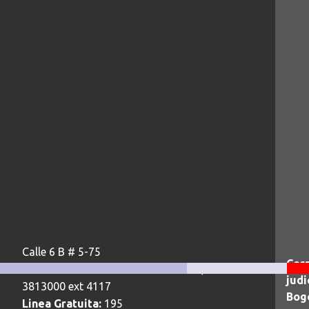
Calle 6 B # 5-75
Corr
Teléfonos:
+57 1 3813000 ext 4113, +57 1
judi
3813000 ext 4117
Bogo
Linea Gratuita:
195