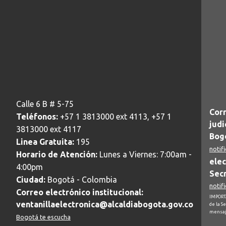
Calle 6 B # 5-75
Corr
Teléfonos:
+57 1 3813000 ext 4113, +57 1
judi
3813000 ext 4117
Bogo
Linea Gratuita:
195
notif
Horario de Atención:
Lunes a Viernes: 7:00am -
elec
4:00pm
Secr
Ciudad:
Bogotá - Colombia
notif
Correo electrónico institucional:
IMPORTA
ventanillaelectronica@alcaldiabogota.gov.co
de la S
mensaj
Bogotá te escucha