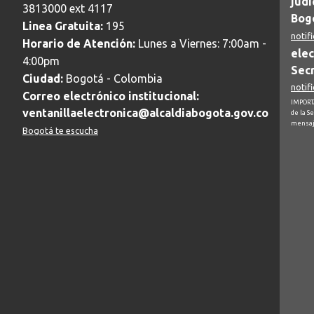
judi
3813000 ext 4117
Bogo
Linea Gratuita:
195
notif
Horario de Atención:
Lunes a Viernes: 7:00am -
elec
4:00pm
Secr
Ciudad:
Bogotá - Colombia
notif
Correo electrónico institucional:
IMPORTA
ventanillaelectronica@alcaldiabogota.gov.co
de la S
mensaj
Bogotá te escucha