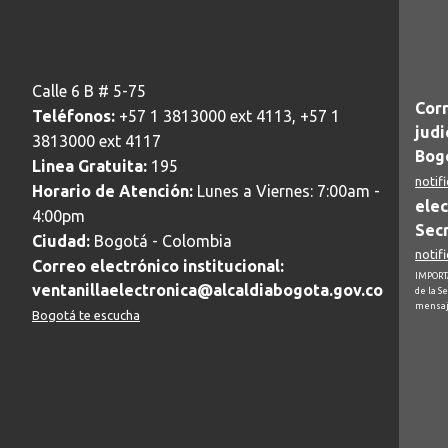
Calle 6 B # 5-75
Corr
Teléfonos:
+57 1 3813000 ext 4113, +57 1
judi
3813000 ext 4117
Bogo
Linea Gratuita:
195
notif
Horario de Atención:
Lunes a Viernes: 7:00am -
elec
4:00pm
Secr
Ciudad:
Bogotá - Colombia
notif
Correo electrónico institucional:
IMPORTA
ventanillaelectronica@alcaldiabogota.gov.co
de la S
mensaj
Bogotá te escucha