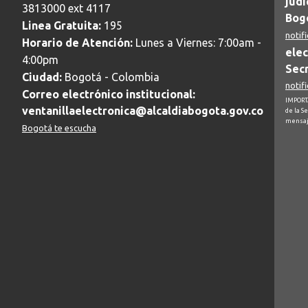
judi
3813000 ext 4117
Bogo
Linea Gratuita:
195
notif
Horario de Atención:
Lunes a Viernes: 7:00am -
elec
4:00pm
Secr
Ciudad:
Bogotá - Colombia
notif
Correo electrónico institucional:
IMPORTA
ventanillaelectronica@alcaldiabogota.gov.co
de la S
mensaj
Bogotá te escucha