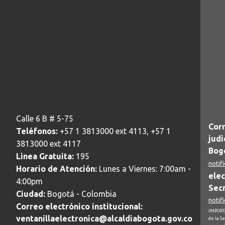
Calle 6 B # 5-75
Corr
Teléfonos:
+57 1 3813000 ext 4113, +57 1
judi
3813000 ext 4117
Bogo
Linea Gratuita:
195
notif
Horario de Atención:
Lunes a Viernes: 7:00am -
elec
4:00pm
Secr
Ciudad:
Bogotá - Colombia
notif
Correo electrónico institucional:
IMPORTA
ventanillaelectronica@alcaldiabogota.gov.co
de la S