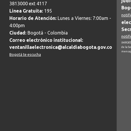
judi
3813000 ext 4117
Bogo
Linea Gratuita:
195
notif
Horario de Atención:
Lunes a Viernes: 7:00am -
elec
4:00pm
Secr
Ciudad:
Bogotá - Colombia
notif
Correo electrónico institucional:
IMPORTA
ventanillaelectronica@alcaldiabogota.gov.co
de la S
mensaj
Bogotá te escucha