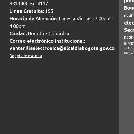
judi
3813000 ext 4117
Bogo
Linea Gratuita:
195
notif
Horario de Atención:
Lunes a Viernes: 7:00am -
elec
4:00pm
Secr
Ciudad:
Bogotá - Colombia
notif
Correo electrónico institucional:
IMPORTA
ventanillaelectronica@alcaldiabogota.gov.co
de la S
mensaj
Bogotá te escucha