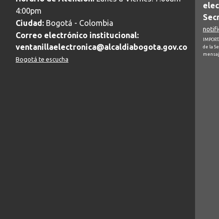
elec
4:00pm
Secr
Ciudad:
Bogotá - Colombia
notif
Correo electrónico institucional:
IMPORTA
ventanillaelectronica@alcaldiabogota.gov.co
de la S
mensaj
Bogotá te escucha