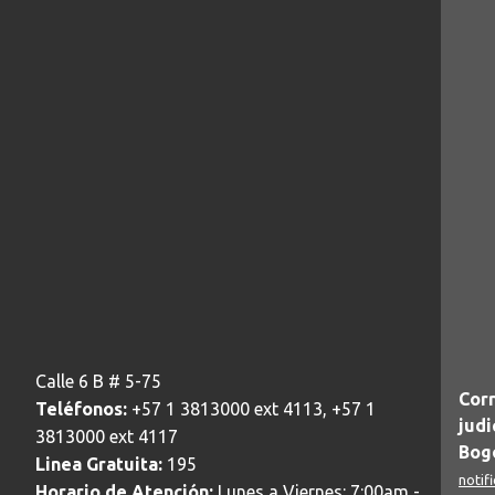
Calle 6 B # 5-75
Corr
Teléfonos:
+57 1 3813000 ext 4113, +57 1
judi
3813000 ext 4117
Bogo
Linea Gratuita:
195
notif
Horario de Atención:
Lunes a Viernes: 7:00am -