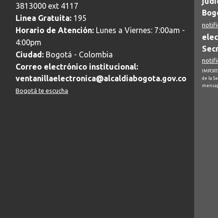
judi
3813000 ext 4117
Bogo
Linea Gratuita:
195
notif
Horario de Atención:
Lunes a Viernes: 7:00am -
elec
4:00pm
Secr
Ciudad:
Bogotá - Colombia
notif
Correo electrónico institucional:
IMPORTA
ventanillaelectronica@alcaldiabogota.gov.co
de la S
mensaj
Bogotá te escucha