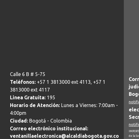
Calle 6 B # 5-75
Corr
Teléfonos:
+57 1 3813000 ext 4113, +57 1
judi
3813000 ext 4117
Bogo
Linea Gratuita:
195
notif
Horario de Atención:
Lunes a Viernes: 7:00am -
elec
4:00pm
Secr
Ciudad:
Bogotá - Colombia
notif
Correo electrónico institucional:
IMPORTA
ventanillaelectronica@alcaldiabogota.gov.co
de la S