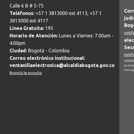
Calle 6 B # 5-75
Corr
Teléfonos:
+57 1 3813000 ext 4113, +57 1
judi
3813000 ext 4117
Bogo
Linea Gratuita:
195
notif
Horario de Atención:
Lunes a Viernes: 7:00am -
elec
4:00pm
Secr
Ciudad:
Bogotá - Colombia
notif
Correo electrónico institucional:
IMPORTA
ventanillaelectronica@alcaldiabogota.gov.co
de la S
mensaj
Bogotá te escucha