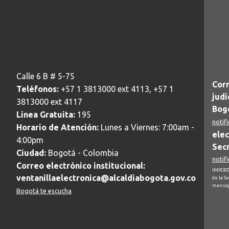
Calle 6 B # 5-75
Corr
Teléfonos:
+57 1 3813000 ext 4113, +57 1
judi
3813000 ext 4117
Bogo
Linea Gratuita:
195
notif
Horario de Atención:
Lunes a Viernes: 7:00am -
elec
4:00pm
Secr
Ciudad:
Bogotá - Colombia
notif
Correo electrónico institucional:
IMPORTA
ventanillaelectronica@alcaldiabogota.gov.co
de la S
mensaj
Bogotá te escucha