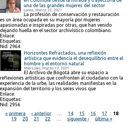
en Colombia desde la mirada y trayectoria de
una de las grandes mujeres del sector
Lunes, Marzo 22, 2021
La profesión de conservación y restauración
es un área ocupada en su mayoría por mujeres
apasionadas e inspiradas por otras, que han venido
dejando huella en el sector archivístico colombiano.
Enlace:
Etiquetas:
Nid:
2964
Horizontes Refractados, una reflexión
artística que evidencia el desequilibrio entre el
hombre y el entorno natural
Miércoles, Marzo 17, 2021
El Archivo de Bogotá abre su espacio a
reflexiones artísticas que confronten al ciudadano con la
experiencia de la urbe, las realidades manifiestas en la
expansión del territorio y los seres vivos que
Enlace:
Etiquetas:
Nid:
2956
« primera
‹ anterior
…
14
15
16
17
18
19
20
21
22
…
siguiente ›
última »
Páginas