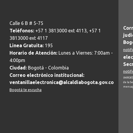
Calle 6 B # 5-75
Corr
Teléfonos:
+57 1 3813000 ext 4113, +57 1
judi
3813000 ext 4117
Bogo
Linea Gratuita:
195
notif
Horario de Atención:
Lunes a Viernes: 7:00am -
elec
4:00pm
Secr
Ciudad:
Bogotá - Colombia
notif
Correo electrónico institucional:
IMPORTA
ventanillaelectronica@alcaldiabogota.gov.co
de la S
mensaj
Bogotá te escucha