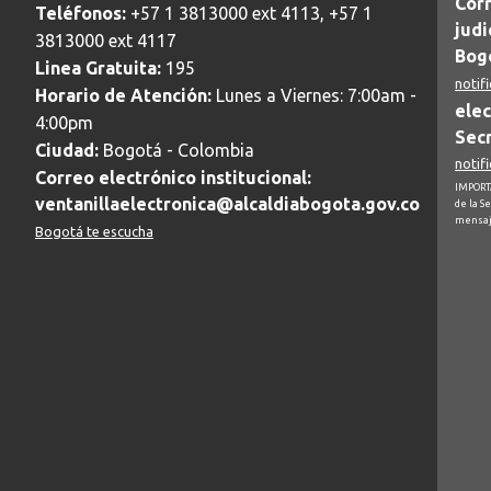
Corr
Teléfonos:
+57 1 3813000 ext 4113, +57 1
judi
3813000 ext 4117
Bogo
Linea Gratuita:
195
notif
Horario de Atención:
Lunes a Viernes: 7:00am -
elec
4:00pm
Secr
Ciudad:
Bogotá - Colombia
notif
Correo electrónico institucional:
IMPORTA
ventanillaelectronica@alcaldiabogota.gov.co
de la S
mensaj
Bogotá te escucha