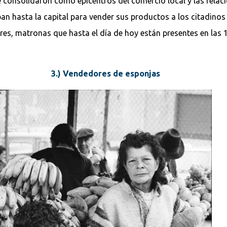
 consolidaron como epicentros del comercio local y las relaci
ban hasta la capital para vender sus productos a los citadino
eres, matronas que hasta el día de hoy están presentes en las 1
3.) Vendedores de esponjas