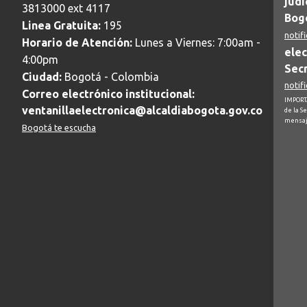
judi
3813000 ext 4117
Bogo
Linea Gratuita:
195
notif
Horario de Atención:
Lunes a Viernes: 7:00am -
elec
4:00pm
Secr
Ciudad:
Bogotá - Colombia
notif
Correo electrónico institucional:
IMPORTA
ventanillaelectronica@alcaldiabogota.gov.co
de la S
mensaj
Bogotá te escucha