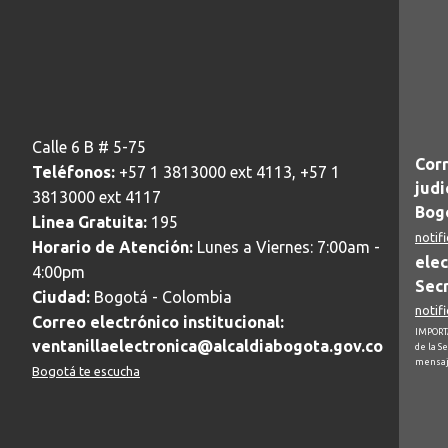
Calle 6 B # 5-75
Corr
Teléfonos:
+57 1 3813000 ext 4113, +57 1
judi
3813000 ext 4117
Bogo
Linea Gratuita:
195
notif
Horario de Atención:
Lunes a Viernes: 7:00am -
elec
4:00pm
Secr
Ciudad:
Bogotá - Colombia
notif
Correo electrónico institucional:
IMPORTA
ventanillaelectronica@alcaldiabogota.gov.co
de la S
mensaj
Bogotá te escucha