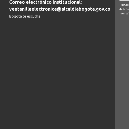
Correo electrónico institucional:
IMPORTA
ventanillaelectronica@alcaldiabogota.gov.co
de la S
mensaj
Bogotá te escucha