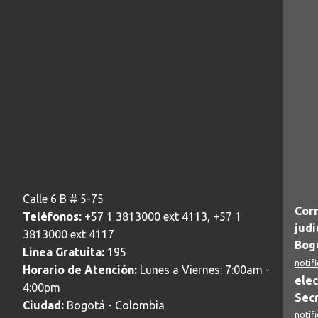
Calle 6 B # 5-75
Corr
Teléfonos:
+57 1 3813000 ext 4113, +57 1
judi
3813000 ext 4117
Bogo
Linea Gratuita:
195
notif
Horario de Atención:
Lunes a Viernes: 7:00am -
elec
4:00pm
Secr
Ciudad:
Bogotá - Colombia
notif