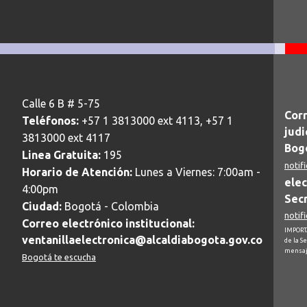
Calle 6 B # 5-75
Corr
Teléfonos:
+57 1 3813000 ext 4113, +57 1
judi
3813000 ext 4117
Bogo
Linea Gratuita:
195
notif
Horario de Atención:
Lunes a Viernes: 7:00am -
elec
4:00pm
Secr
Ciudad:
Bogotá - Colombia
notif
Correo electrónico institucional:
IMPORTA
ventanillaelectronica@alcaldiabogota.gov.co
de la S
mensaj
Bogotá te escucha