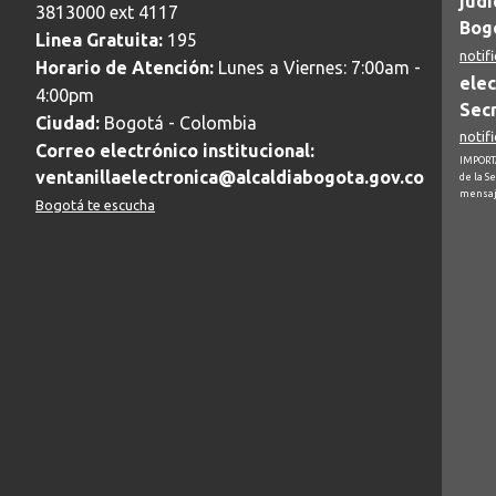
judi
3813000 ext 4117
Bogo
Linea Gratuita:
195
notif
Horario de Atención:
Lunes a Viernes: 7:00am -
elec
4:00pm
Secr
Ciudad:
Bogotá - Colombia
notif
Correo electrónico institucional:
IMPORTA
ventanillaelectronica@alcaldiabogota.gov.co
de la S
mensaj
Bogotá te escucha