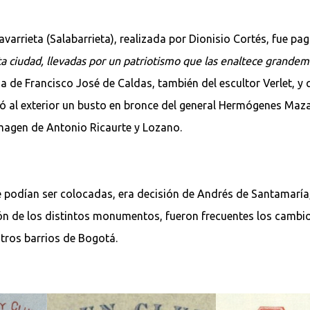
varrieta (Salabarrieta), realizada por Dionisio Cortés, fue p
sta ciudad, llevadas por un patriotismo que las enaltece grande
na de Francisco José de Caldas, también del escultor Verlet, y 
gó al exterior un busto en bronce del general Hermógenes Maza 
 imagen de Antonio Ricaurte y Lozano.
de podían ser colocadas, era decisión de Andrés de Santamaría
ción de los distintos monumentos, fueron frecuentes los cambi
otros barrios de Bogotá.