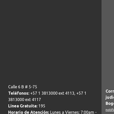
Calle 6 B # 5-75
Corr
Teléfonos:
+57 1 3813000 ext 4113, +57 1
judi
3813000 ext 4117
Bogo
Linea Gratuita:
195
notif
Horario de Atención:
Lunes a Viernes: 7:00am -