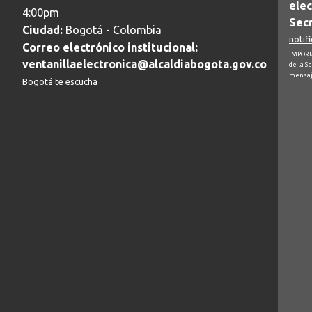
elec
4:00pm
Secr
Ciudad:
Bogotá - Colombia
notif
Correo electrónico institucional:
IMPORTA
ventanillaelectronica@alcaldiabogota.gov.co
de la S
mensaj
Bogotá te escucha