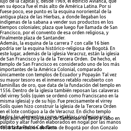
lujo de la capital y, desde 1969, el edificio Avianca, que
en su época fue el más alto de América Latina. Por si
fuese poco, ese punto es la esquina nororiental de la
antigua plaza de las Hierbas, a donde llegaban los
indígenas de la sabana a vender sus productos en los
tiempos coloniales; plaza que luego fue llamada de San
Francisco, por el convento de esa orden religiosa, y
finalmente plaza de Santander.
Además, la esquina de la carrera 7 con calle 16 bien
podría ser la esquina histórico-religiosa de Bogotá. En
este lugar, además de la iglesia Veracruz, están la iglesia
de San Francisco y la de la Tercera Orden. De hecho, el
templo de San Francisco es considerado uno de los más
importantes de la América Colonial, comparado
únicamente con templos de Ecuador y Popayán Tal vez
su mayor tesoro es el inmenso retablo recubierto con
laminillas de oro, que data de la fundación del templo en
1556. Dentro de la iglesia también reposan las calaveras
del virrey Solís (quien se ordenó como franciscano en la
misma iglesia) y de su hijo. Fue precisamente el virrey
Solís quien hizo construir la iglesia de la Tercera Orden
en el lote contiguo a la de Veracruz. En dicho templo
todos los elementos como retablos, confesionarios,
Más aún: en la hoy plaza de Santander se llevó a cabo en
púlpito y altar fueron elaborados en nogal por las manos
del artista Pedro Caballero.
1538 la fundación de facto de Bogotá por don Gonzalo