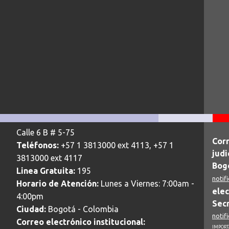
Calle 6 B # 5-75
Corr
Teléfonos:
+57 1 3813000 ext 4113, +57 1
judi
3813000 ext 4117
Bogo
Linea Gratuita:
195
notif
Horario de Atención:
Lunes a Viernes: 7:00am -
elec
4:00pm
Secr
Ciudad:
Bogotá - Colombia
notif
Correo electrónico institucional:
IMPORTA