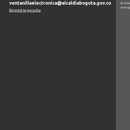
ventanillaelectronica@alcaldiabogota.gov.co
de la S
mensaj
Bogotá te escucha