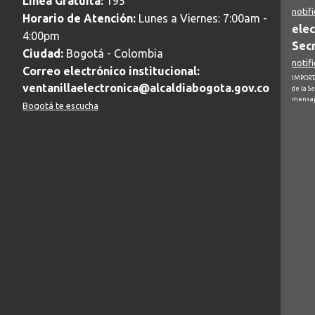
Linea Gratuita:
195
notif
Horario de Atención:
Lunes a Viernes: 7:00am -
elec
4:00pm
Secr
Ciudad:
Bogotá - Colombia
notif
Correo electrónico institucional:
IMPORTA
ventanillaelectronica@alcaldiabogota.gov.co
de la S
mensaj
Bogotá te escucha