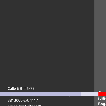
Calle 6 B # 5-75
Corr
Teléfonos:
+57 1 3813000 ext 4113, +57 1
judi
3813000 ext 4117
Bogo