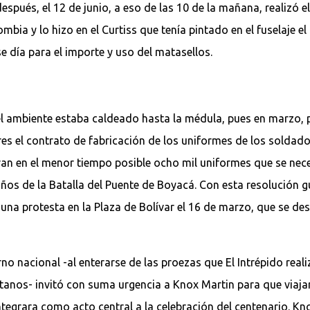
pués, el 12 de junio, a eso de las 10 de la mañana, realizó e
bia y lo hizo en el Curtiss que tenía pintado en el fuselaje e
 día para el importe y uso del matasellos.
 el ambiente estaba caldeado hasta la médula, pues en marzo,
res el contrato de fabricación de los uniformes de los soldado
ran en el menor tiempo posible ocho mil uniformes que se nece
ños de la Batalla del Puente de Boyacá. Con esta resolución g
na protesta en la Plaza de Bolívar el 16 de marzo, que se desm
o nacional -al enterarse de las proezas que El Intrépido realiz
otanos- invitó con suma urgencia a Knox Martin para que via
ntegrara como acto central a la celebración del centenario. Kn