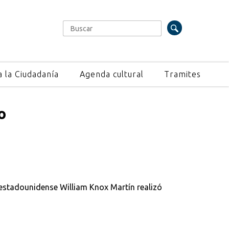
Buscar
Formulario de búsqueda
a la Ciudadanía
Agenda cultural
Tramites
o
 estadounidense William Knox Martín realizó