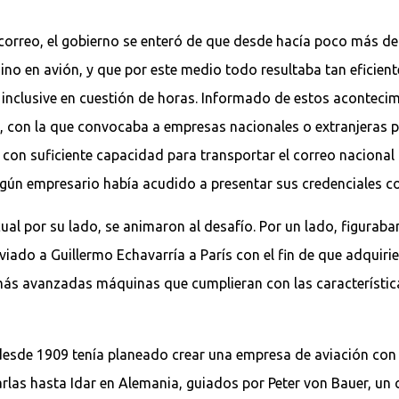
correo, el gobierno se enteró de que desde hacía poco más de
sino en avión, y que por este medio todo resultaba tan eficient
 inclusive en cuestión de horas. Informado de estos acontecim
9, con la que convocaba a empresas nacionales o extranjeras p
 con suficiente capacidad para transportar el correo nacional
ún empresario había acudido a presentar sus credenciales con 
ual por su lado, se animaron al desafío. Por un lado, figurab
iado a Guillermo Echavarría a París con el fin de que adquiri
más avanzadas máquinas que cumplieran con las característica
esde 1909 tenía planeado crear una empresa de aviación con el
rlas hasta Idar en Alemania, guiados por Peter von Bauer, un 