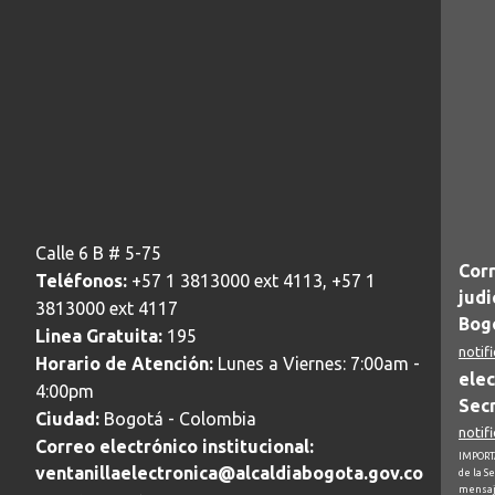
Calle 6 B # 5-75
Corr
Teléfonos:
+57 1 3813000 ext 4113, +57 1
judi
3813000 ext 4117
Bogo
Linea Gratuita:
195
notif
Horario de Atención:
Lunes a Viernes: 7:00am -
elec
4:00pm
Secr
Ciudad:
Bogotá - Colombia
notif
Correo electrónico institucional:
IMPORTA
ventanillaelectronica@alcaldiabogota.gov.co
de la S
mensaj