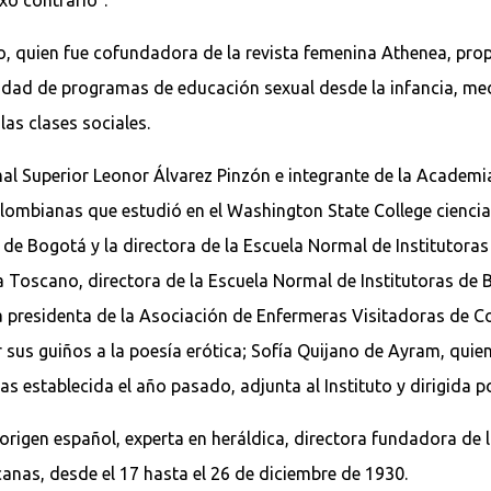
quien fue cofundadora de la revista femenina Athenea, propus
dad de programas de educación sexual desde la infancia, medi
as clases sociales.
al Superior Leonor Álvarez Pinzón e integrante de la Academi
ombianas que estudió en el Washington State College ciencias
 de Bogotá y la directora de la Escuela Normal de Institutora
scano, directora de la Escuela Normal de Institutoras de Bol
a presidenta de la Asociación de Enfermeras Visitadoras de Co
 sus guiños a la poesía erótica; Sofía Quijano de Ayram, quien
s establecida el año pasado, adjunta al Instituto y dirigida p
rigen español, experta en heráldica, directora fundadora de la
anas, desde el 17 hasta el 26 de diciembre de 1930.