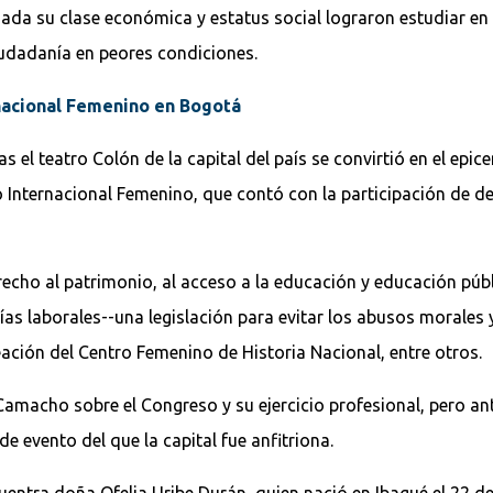
ada su clase económica y estatus social lograron estudiar en e
iudadanía en peores condiciones.
nacional Femenino en Bogotá
s el teatro Colón de la capital del país se convirtió en el epic
o Internacional Femenino, que contó con la participación de de
erecho al patrimonio, al acceso a la educación y educación púb
tías laborales--una legislación para evitar los abusos morales 
eación del Centro Femenino de Historia Nacional, entre otros.
Camacho sobre el Congreso y su ejercicio profesional, pero 
e evento del que la capital fue anfitriona.
cuentra doña Ofelia Uribe Durán, quien nació en Ibagué el 22 d