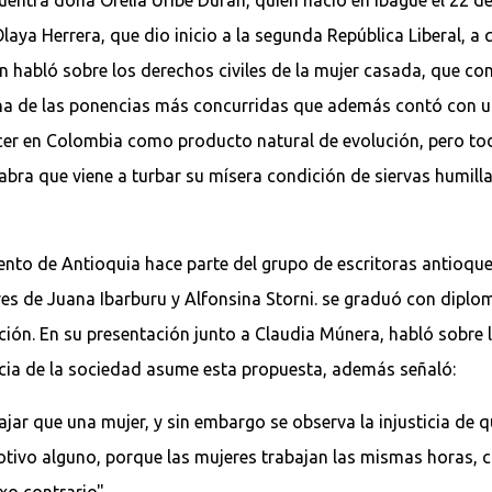
Olaya Herrera, que dio inicio a la segunda República Liberal,
ón habló sobre los derechos civiles de la mujer casada, que c
na de las ponencias más concurridas que además contó con u
cer en Colombia como producto natural de evolución, pero to
labra que viene a turbar su mísera condición de siervas humil
nto de Antioquia hace parte del grupo de escritoras antioqueñ
es de Juana Ibarburu y Alfonsina Storni. se graduó con diplo
ón. En su presentación junto a Claudia Múnera, habló sobre l
cia de la sociedad asume esta propuesta, además señaló:
r que una mujer, y sin embargo se observa la injusticia de que
otivo alguno, porque las mujeres trabajan las mismas horas, 
xo contrario".