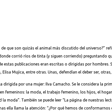
 de que son quizás el animal más discutido del universo?” refi
 donde corrió ríos de tinta (y siguen corriendo) preguntando q
 estas publicaciones eran escritas o dirigidas por hombres. 
isa Mujica, entre otras. Unas, defendían el deber ser, otras,
ta dirigida por una mujer: Ilva Camacho. Se le considera la pr
n femeninos: la moda, el trabajo femenino, los hijos, el hogar
ad la moda”. También se puede leer “La página de nuestras lec
 ella llama la atención: “¿Por qué hemos de conformarnos con