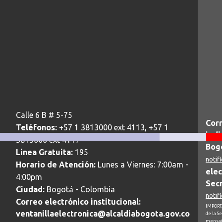
Calle 6 B # 5-75
Corr
Teléfonos:
+57 1 3813000 ext 4113, +57 1
judi
3813000 ext 4117
Bogo
Linea Gratuita:
195
notif
Horario de Atención:
Lunes a Viernes: 7:00am -
elec
4:00pm
Secr
Ciudad:
Bogotá - Colombia
notif
Correo electrónico institucional:
IMPORTA
ventanillaelectronica@alcaldiabogota.gov.co
de la S
mensaj