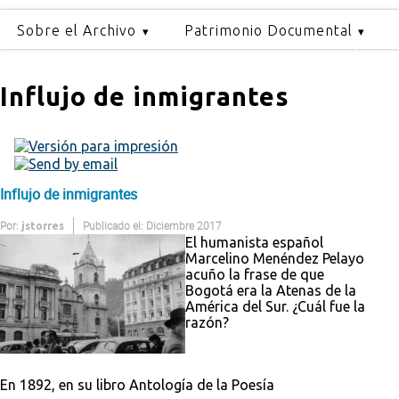
Sobre el Archivo
Patrimonio Documental
Influjo de inmigrantes
Influjo de inmigrantes
Por:
Publicado el: Diciembre 2017
jstorres
El humanista español
Marcelino Menéndez Pelayo
acuño la frase de que
Bogotá era la Atenas de la
América del Sur. ¿Cuál fue la
razón?
En 1892, en su libro Antología de la Poesía