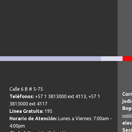
Calle 6 B # 5-75
Corr
Teléfonos:
+57 1 3813000 ext 4113, +57 1
judi
3813000 ext 4117
Bogo
Linea Gratuita:
195
notif
Horario de Atención:
Lunes a Viernes: 7:00am -
elec
4:00pm
Secr