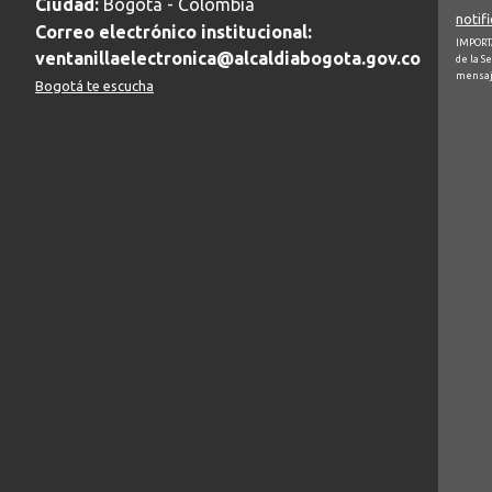
Ciudad:
Bogotá - Colombia
notif
Correo electrónico institucional:
IMPORTA
ventanillaelectronica@alcaldiabogota.gov.co
de la S
mensaj
Bogotá te escucha