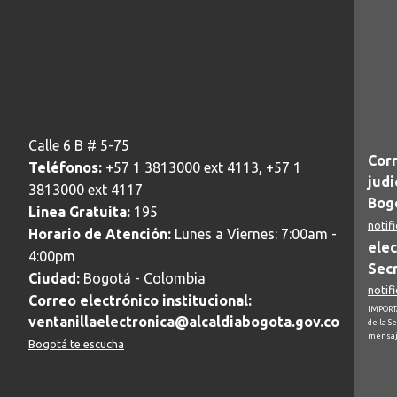
Calle 6 B # 5-75
Corr
Teléfonos:
+57 1 3813000 ext 4113, +57 1
judi
3813000 ext 4117
Bogo
Linea Gratuita:
195
notif
Horario de Atención:
Lunes a Viernes: 7:00am -
elec
4:00pm
Secr
Ciudad:
Bogotá - Colombia
notif
Correo electrónico institucional:
IMPORTA
ventanillaelectronica@alcaldiabogota.gov.co
de la S
mensaj
Bogotá te escucha