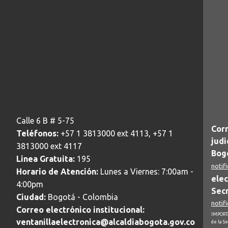
Calle 6 B # 5-75
Corr
Teléfonos:
+57 1 3813000 ext 4113, +57 1
judi
3813000 ext 4117
Bogo
Linea Gratuita:
195
notif
Horario de Atención:
Lunes a Viernes: 7:00am -
elec
4:00pm
Secr
Ciudad:
Bogotá - Colombia
notif
Correo electrónico institucional:
IMPORTA
ventanillaelectronica@alcaldiabogota.gov.co
de la S