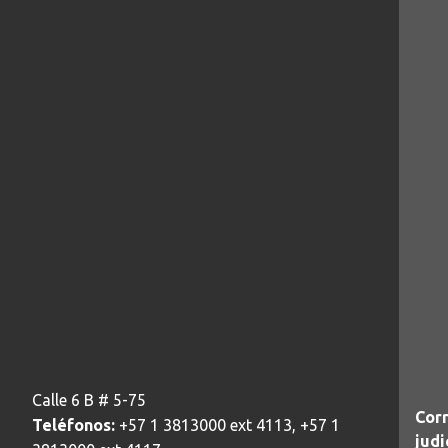
Calle 6 B # 5-75
Corr
Teléfonos:
+57 1 3813000 ext 4113, +57 1
judi