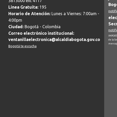
3813000 ext 4117
Bogo
Linea Gratuita:
195
notif
Horario de Atención:
Lunes a Viernes: 7:00am -
elec
4:00pm
Secr
Ciudad:
Bogotá - Colombia
notif
Correo electrónico institucional:
IMPORTA
ventanillaelectronica@alcaldiabogota.gov.co
de la S
mensaj
Bogotá te escucha