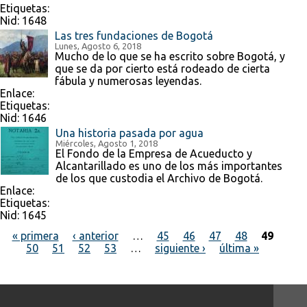
Etiquetas:
Nid:
1648
Las tres fundaciones de Bogotá
Lunes, Agosto 6, 2018
Mucho de lo que se ha escrito sobre Bogotá, y
que se da por cierto está rodeado de cierta
fábula y numerosas leyendas.
Enlace:
Etiquetas:
Nid:
1646
Una historia pasada por agua
Miércoles, Agosto 1, 2018
El Fondo de la Empresa de Acueducto y
Alcantarillado es uno de los más importantes
de los que custodia el Archivo de Bogotá.
Enlace:
Etiquetas:
Nid:
1645
« primera
‹ anterior
…
45
46
47
48
49
50
51
52
53
…
siguiente ›
última »
Páginas