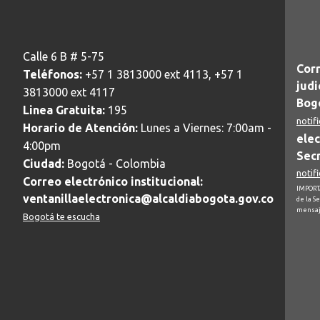
Calle 6 B # 5-75
Corr
Teléfonos:
+57 1 3813000 ext 4113, +57 1
judi
3813000 ext 4117
Bogo
Linea Gratuita:
195
notif
Horario de Atención:
Lunes a Viernes: 7:00am -
elec
4:00pm
Secr
Ciudad:
Bogotá - Colombia
notif
Correo electrónico institucional:
IMPORTA
ventanillaelectronica@alcaldiabogota.gov.co
de la S
mensaj
Bogotá te escucha