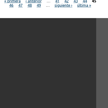
« primera
‹ anterior
…
41
42
43
44
45
46
47
48
49
…
siguiente ›
última »
Páginas