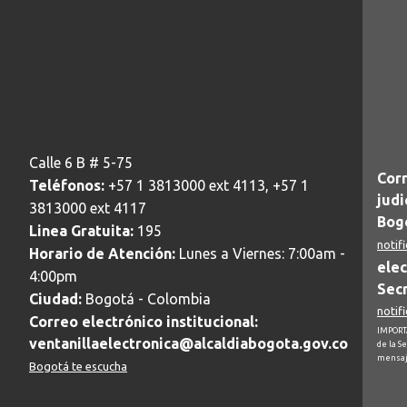
Calle 6 B # 5-75
Corr
Teléfonos:
+57 1 3813000 ext 4113, +57 1
judi
3813000 ext 4117
Bogo
Linea Gratuita:
195
notif
Horario de Atención:
Lunes a Viernes: 7:00am -
elec
4:00pm
Secr
Ciudad:
Bogotá - Colombia
notif
Correo electrónico institucional:
IMPORTA
ventanillaelectronica@alcaldiabogota.gov.co
de la S
mensaj
Bogotá te escucha