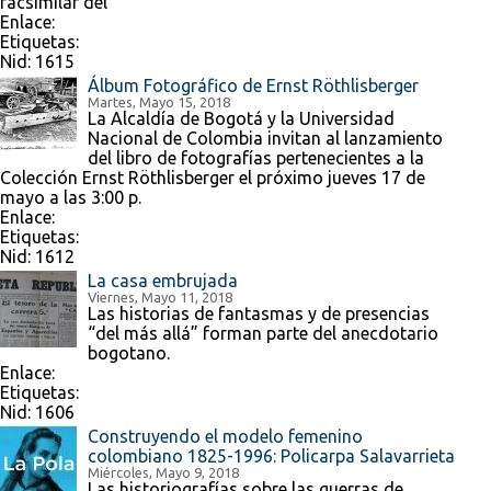
facsimilar del
Enlace:
Etiquetas:
Nid:
1615
Álbum Fotográfico de Ernst Röthlisberger
Martes, Mayo 15, 2018
La Alcaldía de Bogotá y la Universidad
Nacional de Colombia invitan al lanzamiento
del libro de fotografías pertenecientes a la
Colección Ernst Röthlisberger el próximo jueves 17 de
mayo a las 3:00 p.
Enlace:
Etiquetas:
Nid:
1612
La casa embrujada
Viernes, Mayo 11, 2018
Las historias de fantasmas y de presencias
“del más allá” forman parte del anecdotario
bogotano.
Enlace:
Etiquetas:
Nid:
1606
Construyendo el modelo femenino
colombiano 1825-1996: Policarpa Salavarrieta
Miércoles, Mayo 9, 2018
Las historiografías sobre las guerras de