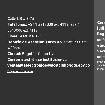
Calle 6 B # 5-75
Corr
Teléfonos:
+57 1 3813000 ext 4113, +57 1
judi
3813000 ext 4117
Bogo
Linea Gratuita:
195
notif
Horario de Atención:
Lunes a Viernes: 7:00am -
elec
4:00pm
Secr
Ciudad:
Bogotá - Colombia
notif
Correo electrónico institucional:
IMPORTA
ventanillaelectronica@alcaldiabogota.gov.co
de la S
mensaj
Bogotá te escucha