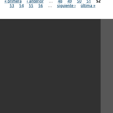
« primera
‹ anterior
…
48
49
50
51
52
53
54
55
56
…
siguiente ›
última »
Páginas