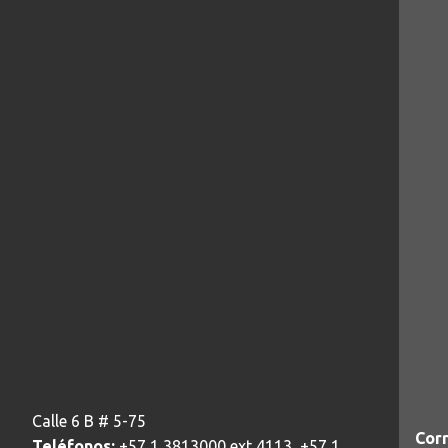
Calle 6 B # 5-75
Corr
Teléfonos:
+57 1 3813000 ext 4113, +57 1