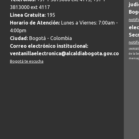
judi
3813000 ext 4117
Bogo
Linea Gratuita:
195
notif
Horario de Atención:
Lunes a Viernes: 7:00am -
elec
4:00pm
Secr
Ciudad:
Bogotá - Colombia
notif
Correo electrónico institucional:
IMPORTA
ventanillaelectronica@alcaldiabogota.gov.co
de la S
mensaj
Bogotá te escucha