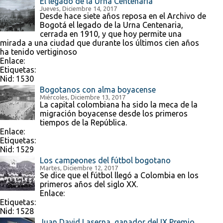
El legado de la Urna Centenaria
Jueves, Diciembre 14, 2017
Desde hace siete años reposa en el Archivo de
Bogotá el legado de la Urna Centenaria,
cerrada en 1910, y que hoy permite una
mirada a una ciudad que durante los últimos cien años
ha tenido vertiginoso
Enlace:
Etiquetas:
Nid:
1530
Bogotanos con alma boyacense
Miércoles, Diciembre 13, 2017
La capital colombiana ha sido la meca de la
migración boyacense desde los primeros
tiempos de la República.
Enlace:
Etiquetas:
Nid:
1529
Los campeones del fútbol bogotano
Martes, Diciembre 12, 2017
Se dice que el fútbol llegó a Colombia en los
primeros años del siglo XX.
Enlace:
Etiquetas:
Nid:
1528
Juan David Laserna, ganador del IX Premio