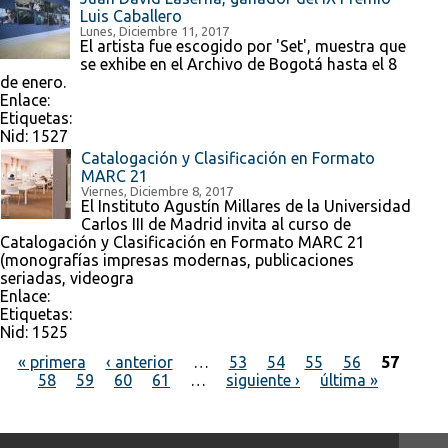
Luis Caballero
Lunes, Diciembre 11, 2017
El artista fue escogido por 'Set', muestra que
se exhibe en el Archivo de Bogotá hasta el 8
de enero.
Enlace:
Etiquetas:
Nid:
1527
Catalogación y Clasificación en Formato
MARC 21
Viernes, Diciembre 8, 2017
El Instituto Agustín Millares de la Universidad
Carlos III de Madrid invita al curso de
Catalogación y Clasificación en Formato MARC 21
(monografías impresas modernas, publicaciones
seriadas, videogra
Enlace:
Etiquetas:
Nid:
1525
« primera
‹ anterior
…
53
54
55
56
57
58
59
60
61
…
siguiente ›
última »
Páginas