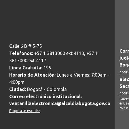
Calle 6 B # 5-75
Corr
Teléfonos:
+57 1 3813000 ext 4113, +57 1
judi
3813000 ext 4117
Bogo
Linea Gratuita:
195
notif
Horario de Atención:
Lunes a Viernes: 7:00am -
elec
4:00pm
Secr
Ciudad:
Bogotá - Colombia
notif
Correo electrónico institucional:
IMPORTA
ventanillaelectronica@alcaldiabogota.gov.co
de la S
mensaj
Bogotá te escucha