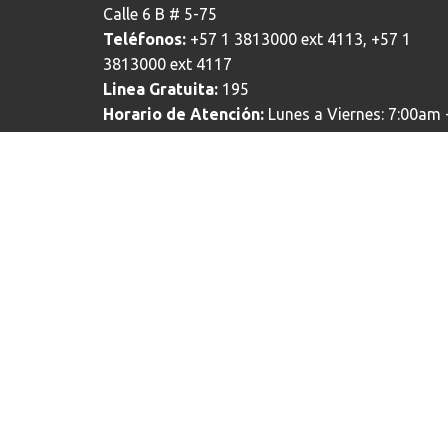
Calle 6 B # 5-75
Teléfonos:
+57 1 3813000 ext 4113, +57 1
3813000 ext 4117
Linea Gratuita:
195
Horario de Atención:
Lunes a Viernes: 7:00am 
4:00pm
Ciudad:
Bogotá - Colombia
Correo electrónico institucional:
ventanillaelectronica@alcaldiabogota.gov.c
Bogotá te escucha