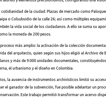
la cotidianidad de la ciudad. Plazas de mercado como Paloqu
ipa o Colsubsidio de la calle 26; así como múltiples equipam
bién la vida social de los ciudadanos. A ello se suma su aport
 como la moneda de 200 pesos.
proceso más amplio: la activación de la colección documental
ida del arquitecto, quien según sus hijos eligió al Archivo d
lanos y más de 9.000 unidades documentales, constituyéndos
erna, el urbanismo y el diseño en Colombia.
os, la ausencia de instrumentos archivísticos limitó su acceso
er el ganador de la subvención, fue posible adelantar un proce
onservación. Este trabajo permitió transformar un acervo disp