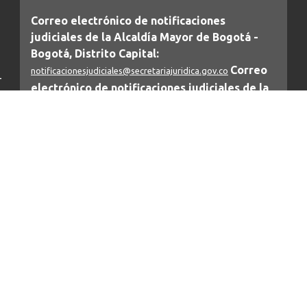
Correo electrónico de notificaciones
judiciales de la Alcaldía Mayor de Bogotá -
Bogotá, Distrito Capital:
Correo
notificacionesjudiciales@secretariajuridica.gov.co
-
electrónico de notificaciones judiciales de la
Secretaría General :
notificacionesarticulo197secgeneral@alcaldiabogota.gov.co
IMPORTANTE: Este correo únicamente puede recibir las notificaciones judiciales
o
de la Secretaría General (Decreto Distrital 425/2016), por lo que cualquier otro
mensaje será bloqueado automáticamente