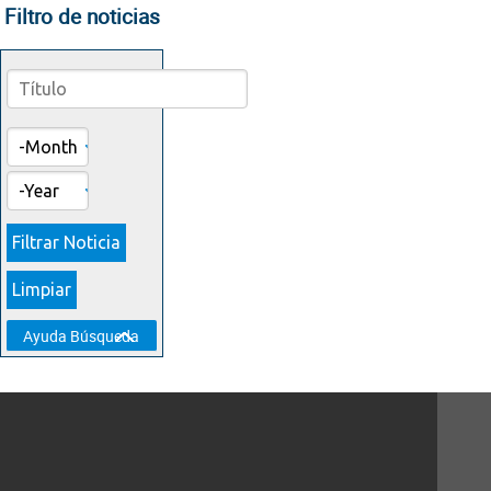
Filtro de noticias
Month
Year
Show
Ayuda Búsqueda