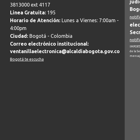
judi
3813000 ext 4117
Bogo
Linea Gratuita:
195
notif
Horario de Atención:
Lunes a Viernes: 7:00am -
elec
4:00pm
Secr
Ciudad:
Bogotá - Colombia
notif
Correo electrónico institucional:
IMPORTA
ventanillaelectronica@alcaldiabogota.gov.co
de la S
mensaj
Bogotá te escucha