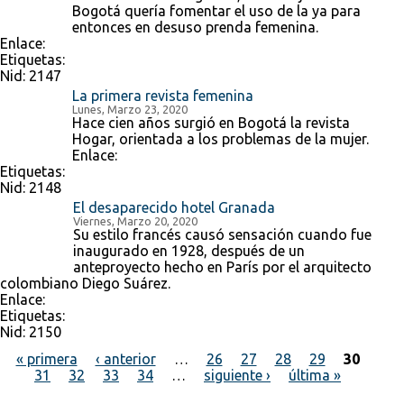
Bogotá quería fomentar el uso de la ya para
entonces en desuso prenda femenina.
Enlace:
Etiquetas:
Nid:
2147
La primera revista femenina
Lunes, Marzo 23, 2020
Hace cien años surgió en Bogotá la revista
Hogar, orientada a los problemas de la mujer.
Enlace:
Etiquetas:
Nid:
2148
El desaparecido hotel Granada
Viernes, Marzo 20, 2020
Su estilo francés causó sensación cuando fue
inaugurado en 1928, después de un
anteproyecto hecho en París por el arquitecto
colombiano Diego Suárez.
Enlace:
Etiquetas:
Nid:
2150
« primera
‹ anterior
…
26
27
28
29
30
31
32
33
34
…
siguiente ›
última »
Páginas