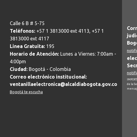
Calle 6 B # 5-75
Corr
Teléfonos:
+57 1 3813000 ext 4113, +57 1
judi
3813000 ext 4117
Bogo
Linea Gratuita:
195
notif
Horario de Atención:
Lunes a Viernes: 7:00am -
elec
4:00pm
Secr
Ciudad:
Bogotá - Colombia
notif
Correo electrónico institucional:
IMPORTA
ventanillaelectronica@alcaldiabogota.gov.co
de la S
mensaj
Bogotá te escucha