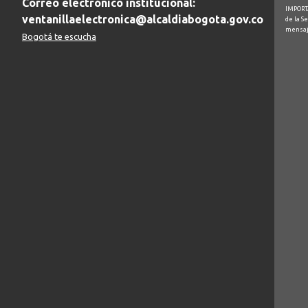
Correo electrónico institucional:
IMPORTA
ventanillaelectronica@alcaldiabogota.gov.co
de la S
mensaj
Bogotá te escucha