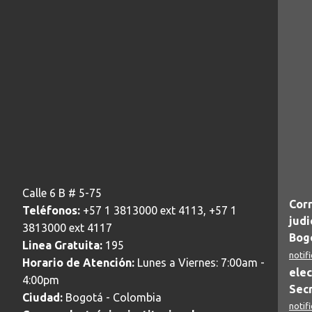
Calle 6 B # 5-75
Corr
Teléfonos:
+57 1 3813000 ext 4113, +57 1
judi
3813000 ext 4117
Bogo
Linea Gratuita:
195
notif
Horario de Atención:
Lunes a Viernes: 7:00am -
elec
4:00pm
Secr
Ciudad:
Bogotá - Colombia
notif