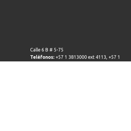
Calle 6 B # 5-75
Teléfonos:
+57 1 3813000 ext 4113, +57 1
3813000 ext 4117
Linea Gratuita:
195
Horario de Atención:
Lunes a Viernes: 7:00am 
4:00pm
Ciudad:
Bogotá - Colombia
Correo electrónico institucional:
ventanillaelectronica@alcaldiabogota.gov.c
Bogotá te escucha