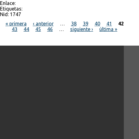
Enlace:
Etiquetas:
Nid:
1747
« primera
‹ anterior
…
38
39
40
41
42
43
44
45
46
…
siguiente ›
última »
Páginas