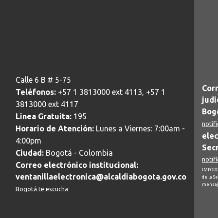
Calle 6 B # 5-75
Corr
Teléfonos:
+57 1 3813000 ext 4113, +57 1
judi
3813000 ext 4117
Bogo
Linea Gratuita:
195
notif
Horario de Atención:
Lunes a Viernes: 7:00am -
elec
4:00pm
Secr
Ciudad:
Bogotá - Colombia
notif
Correo electrónico institucional:
IMPORTA
ventanillaelectronica@alcaldiabogota.gov.co
de la S
mensaj
Bogotá te escucha