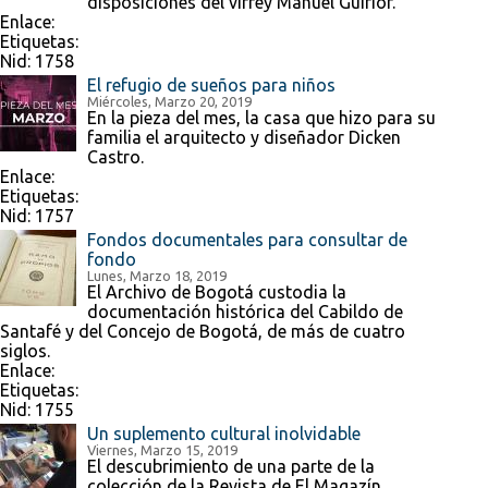
disposiciones del virrey Manuel Guirior.
Enlace:
Etiquetas:
Nid:
1758
El refugio de sueños para niños
Miércoles, Marzo 20, 2019
En la pieza del mes, la casa que hizo para su
familia el arquitecto y diseñador Dicken
Castro.
Enlace:
Etiquetas:
Nid:
1757
Fondos documentales para consultar de
fondo
Lunes, Marzo 18, 2019
El Archivo de Bogotá custodia la
documentación histórica del Cabildo de
Santafé y del Concejo de Bogotá, de más de cuatro
siglos.
Enlace:
Etiquetas:
Nid:
1755
Un suplemento cultural inolvidable
Viernes, Marzo 15, 2019
El descubrimiento de una parte de la
colección de la Revista de El Magazín