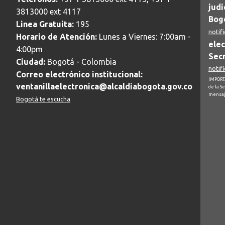
judi
3813000 ext 4117
Bogo
Linea Gratuita:
195
notif
Horario de Atención:
Lunes a Viernes: 7:00am -
elec
4:00pm
Secr
Ciudad:
Bogotá - Colombia
notif
Correo electrónico institucional:
IMPORTA
ventanillaelectronica@alcaldiabogota.gov.co
de la S
mensaj
Bogotá te escucha