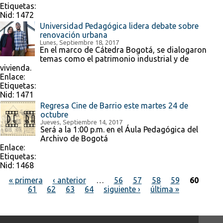
Etiquetas:
Nid:
1472
Universidad Pedagógica lidera debate sobre
renovación urbana
Lunes, Septiembre 18, 2017
En el marco de Cátedra Bogotá, se dialogaron
temas como el patrimonio industrial y de
vivienda.
Enlace:
Etiquetas:
Nid:
1471
Regresa Cine de Barrio este martes 24 de
octubre
Jueves, Septiembre 14, 2017
Será a la 1:00 p.m. en el Áula Pedagógica del
Archivo de Bogotá
Enlace:
Etiquetas:
Nid:
1468
« primera
‹ anterior
…
56
57
58
59
60
61
62
63
64
siguiente ›
última »
Páginas