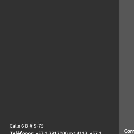
Calle 6 B # 5-75
Corr
Teléfonos:
+57 1 3813000 ext 4113, +57 1