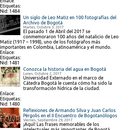
Enlace:
Etiquetas:
Nid:
1484
Un siglo de Leo Matiz en 100 fotografías del
Archivo de Bogotá
Martes, Octubre 3, 2017
El pasado 1 de Abril del 2017 se
conmemoraron 100 años del natalicio de Leo
Matiz (1917 – 1998), uno de los fotógrafos más
importantes en Colombia, Latinoamérica y el mundo.
Enlace:
Etiquetas:
Nid:
1481
Conozca la historia del agua en Bogotá
Lunes, Octubre 2, 2017
Universidad Externado en el marco de
Cátedra Bogotá le cuenta cómo ha sido la
transformación hídrica de la ciudad.
Enlace:
Etiquetas:
Nid:
1480
Reflexiones de Armando Silva y Juan Carlos
Pérgolis en el II Encuentro de Bogotanólogos
Viernes, Septiembre 29, 2017
¡Aquí! Las frases memorables de los
intelectuales más importantes de Bogotá.