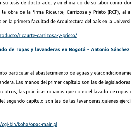
en su tesis de doctorado, y en el marco de su labor como do
 la obra de la firma Ricaurte, Carrizosa y Prieto (RCP), al
en la primera facultad de Arquitectura del país en la Univer
roducto/ricaurte-carrizosa-y-prieto/
vado de ropas y lavanderas en Bogotá - Antonio Sánchez
nto particular al abastecimiento de aguas y elacondicionamie
avandera. Las manos del primer capítulo son las de legislador
en otros, las prácticas urbanas que como el lavado de ropas 
l segundo capítulo son las de las lavanderas,quienes ejercían
o/cgi-bin/koha/opac-main.pl