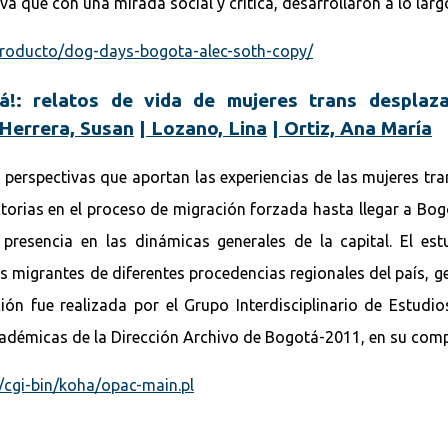
a qué con una mirada social y crítica, desarrollaron a lo larg
/producto/dog-days-bogota-alec-soth-copy/
!: relatos de vida de mujeres trans desplaz
Herrera, Susan
|
Lozano, Lina
|
Ortiz, Ana María
perspectivas que aportan las experiencias de las mujeres tra
ctorias en el proceso de migración forzada hasta llegar a Bog
 presencia en las dinámicas generales de la capital. El es
s migrantes de diferentes procedencias regionales del país, ge
ción fue realizada por el Grupo Interdisciplinario de Estud
Académicas de la Dirección Archivo de Bogotá-2011, en su c
o/cgi-bin/koha/opac-main.pl