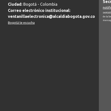
Secr
Ciudad:
Bogotá - Colombia
notif
Correo electrónico institucional:
IMPORTA
ventanillaelectronica@alcaldiabogota.gov.co
de la S
mensaj
Bogotá te escucha