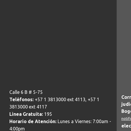
Calle 6 B # 5-75
Corr
Teléfonos:
+57 1 3813000 ext 4113, +57 1
judi
3813000 ext 4117
Bogo
Linea Gratuita:
195
notif
Horario de Atención:
Lunes a Viernes: 7:00am -
elec
4:00pm