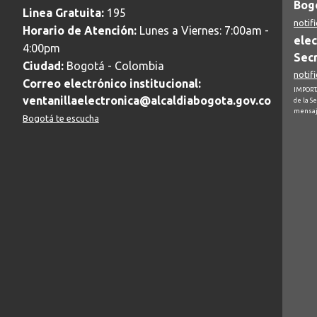
Bogo
Linea Gratuita:
195
notif
Horario de Atención:
Lunes a Viernes: 7:00am -
elec
4:00pm
Secr
Ciudad:
Bogotá - Colombia
notif
Correo electrónico institucional:
IMPORTA
ventanillaelectronica@alcaldiabogota.gov.co
de la S
mensaj
Bogotá te escucha