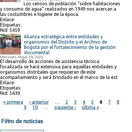
Los censos de población “sobre habitaciones
y consumo de agua” realizados en 1949 nos acercan a
las costumbres e higiene de la época.
Enlace:
Etiquetas:
Nid:
5459
Alianza estratégica entre entidades y
organismos del Distrito y el Archivo de
Bogotá por el fortalecimiento de la gestión
documental
Miércoles, Mayo 29, 2024
El desarrollo de acciones de asistencia técnica
focalizada se hará extensiva para aquellas entidades y
organismos distritales que requieran de este
acompañamiento y será brindado en el marco de la est
Enlace:
Etiquetas:
Nid:
5439
« primera
‹ anterior
…
2
3
4
5
6
7
8
9
10
…
siguiente ›
última »
Páginas
Filtro de noticias