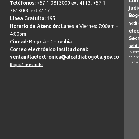
Corr
Teléfonos:
+57 1 3813000 ext 4113, +57 1
judi
3813000 ext 4117
Bogo
Linea Gratuita:
195
notif
Horario de Atención:
Lunes a Viernes: 7:00am -
elec
4:00pm
Secr
Ciudad:
Bogotá - Colombia
notif
Correo electrónico institucional:
IMPORTA
ventanillaelectronica@alcaldiabogota.gov.co
de la S
mensaj
Bogotá te escucha